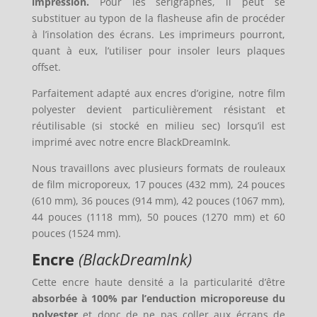
impression.
Pour les sérigraphes, il peut se
substituer au typon de la flasheuse afin de procéder
à l’insolation des écrans. Les imprimeurs pourront,
quant à eux, l’utiliser pour insoler leurs plaques
offset.
Parfaitement adapté aux encres d’origine, notre film
polyester devient particulièrement résistant et
réutilisable (si stocké en milieu sec) lorsqu’il est
imprimé avec notre encre BlackDreamInk.
Nous travaillons avec plusieurs formats de rouleaux
de film microporeux, 17 pouces (432 mm), 24 pouces
(610 mm), 36 pouces (914 mm), 42 pouces (1067 mm),
44 pouces (1118 mm), 50 pouces (1270 mm) et 60
pouces (1524 mm).
Encre
(BlackDreamInk)
Cette encre haute densité a la particularité d’être
absorbée à 100% par l’enduction microporeuse du
polyester
et donc de ne pas coller aux écrans de