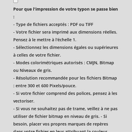
Types
Pour que l'impression de votre typon se passe bien
de
:
fichiers
- Type de fichiers acceptés : PDF ou TIFF
acceptés
- Votre fichier sera imprimé aux dimensions réelles.
:
Pensez à le mettre à l'échelle 1.
pdf,
- Sélectionnez les dimensions égales ou supérieures
tiff.
à celles de votre fichier.
- Modes colorimétriques autorisés : CMJN, Bitmap
ou Niveaux de gris.
- Résolution recommandée pour les fichiers Bitmap
: entre 300 et 600 Pixels/pouce.
- Si votre fichier comprend des polices, pensez à les
vectoriser.
- Si vous ne souhaitez pas de trame, veillez à ne pas
utiliser de fichier bitmap en niveau de gris. - Si
besoin, placer vos propres marques de repères
dans votre fichier en leur attribuant la couleur